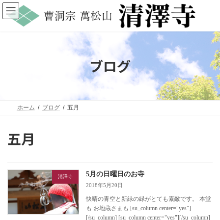
コ
ナ
ン
ビ
テ
ゲ
ン
ー
ツ
シ
へ
ョ
ス
ン
ブログ
キ
に
ッ
移
プ
動
ホーム
ブログ
五月
五月
5月の日曜日のお寺
清澤寺
2018年5月20日
快晴の青空と新緑の緑がとても素敵です。 本堂
も お地蔵さまも [su_column center="yes"]
[/su_column] [su_column center="yes"][/su_column]