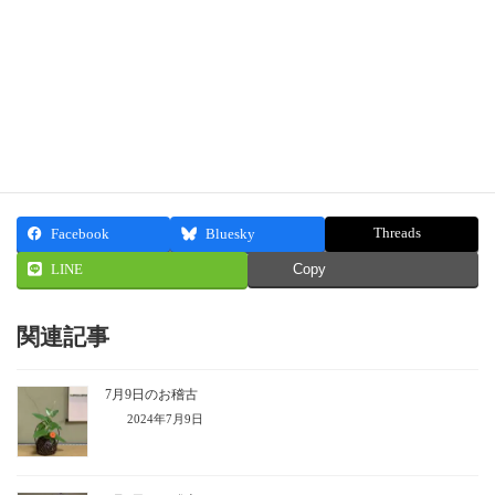
お軸 福徳寿
お花 シラン・エビネラン・花筏
主菓子 大野屋さん『牡丹』
干菓子 諸江屋さん『宝生』
Threads
Facebook
Bluesky
LINE
Copy
関連記事
7月9日のお稽古
2024年7月9日