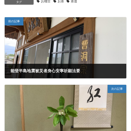
お稽古
お茶
茶道
タグ
前の記事
能登半島地震被災者身心安寧祈願法要
2024年4月29日
次の記事