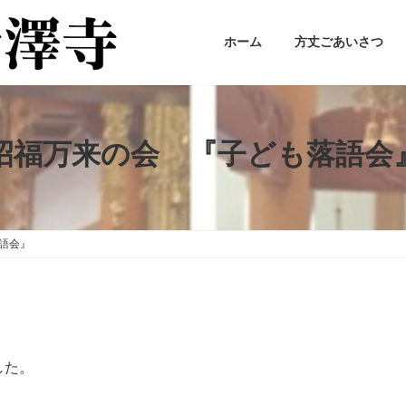
ホーム
方丈ごあいさつ
招福万来の会 『子ども落語会
語会』
した。