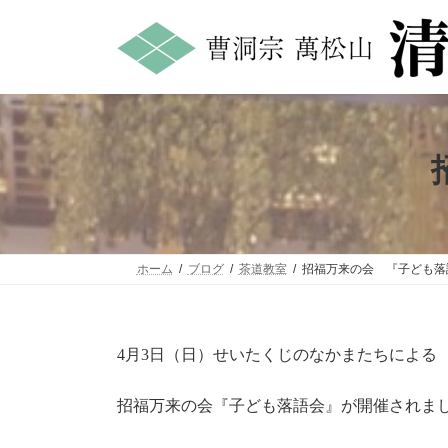
コ
ナ
ン
ビ
テ
ゲ
ン
ー
ツ
シ
へ
ョ
ス
ン
キ
に
ッ
移
プ
動
ホーム
ブログ
茶道教室
招福万来の会 『子ども落
4月3日（日）せいたくじのなかまたちによる
招福万来の会『子ども落語会』が開催されま