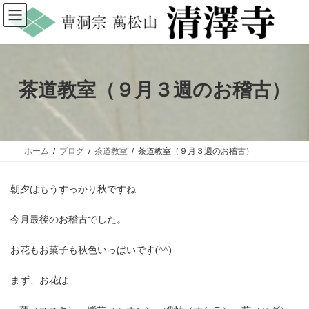
コ
ナ
ン
ビ
テ
ゲ
ン
ー
ツ
シ
へ
ョ
ス
ン
茶道教室（９月３週のお稽古）
キ
に
ッ
移
プ
動
ホーム
ブログ
茶道教室
茶道教室（９月３週のお稽古）
朝夕はもうすっかり秋ですね
今月最後のお稽古でした。
お花もお菓子も秋色いっぱいです(^^)
まず、お花は