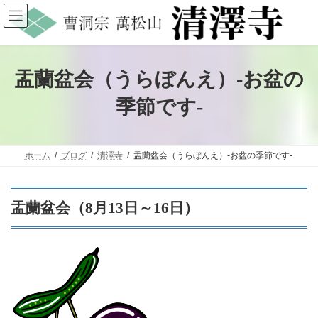
コ
ナ
ン
ビ
テ
ゲ
ン
ー
ツ
シ
へ
ョ
盂蘭盆会（うらぼんえ）-お盆の
ス
ン
キ
に
季節です-
ッ
移
プ
動
ホーム
ブログ
清澤寺
盂蘭盆会（うらぼんえ）-お盆の季節です-
盂蘭盆会（8月13日～16日）